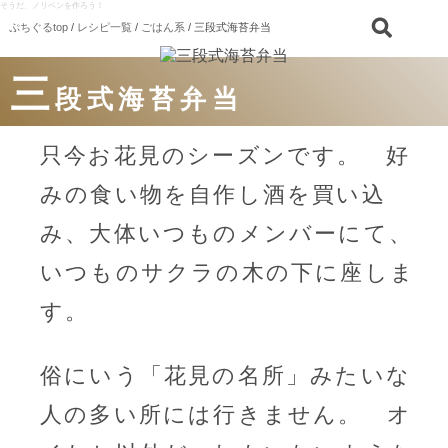
そうだ、ノリベンを作ろう！
ぷちぐるtop
/
レシピ一覧
/
ごはん系
/ 三段式海苔弁当
三
段式海苔弁当
只今お花見のシーズンです。 好
みの食い物を自作し酒を買い込
み、大体いつものメンバーにて、
いつものサクラの木の下に座しま
す。
俗にいう「花見の名所」みたいな
人の多い所には行きません。 オ