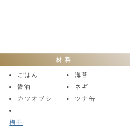
材料
ごはん
海苔
醤油
ネギ
カツオブシ
ツナ缶
梅干