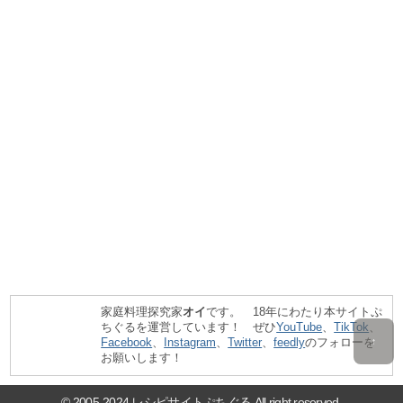
家庭料理探究家
オイ
です。 18年にわたり本サイトぷ
ちぐるを運営しています！ ぜひ
YouTube
、
TikTok
、
Facebook
、
Instagram
、
Twitter
、
feedly
のフォローを
↑
お願いします！
© 2005-2024 レシピサイトぷちぐる All right reserved.