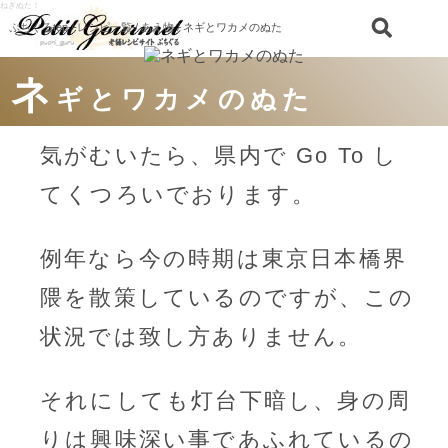
ねぎぬた！
ぷちぐるtop
/
レシピ一覧
/
あえ物
/ ネギとワカメのぬた
ネ
ギとワカメのぬた
気がむいたら、県内で Go To し
てくつろいでおります。
例年なら今の時期は東京日本橋界
隈を散策しているのですが、この
状況では致し方ありません。
それにしても灯台下暗し、身の周
りは興味深い事であふれているの