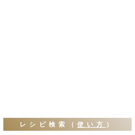
レシピ検索（
使い方
）