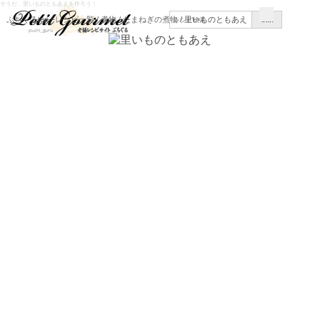
そうだ、里いものともあえを作ろう！
メー
ぷちぐるtop
/
レシピ一覧
/
煮物
/
たまねぎの煮物
/ 里いものともあえ