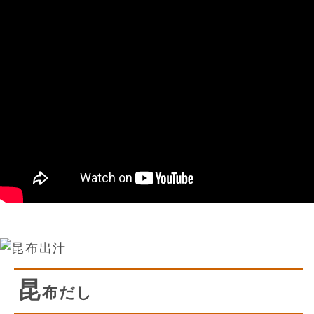
昆
布だし