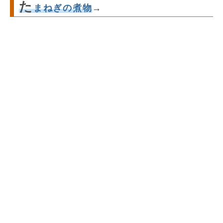
た
まねぎの煮物
→