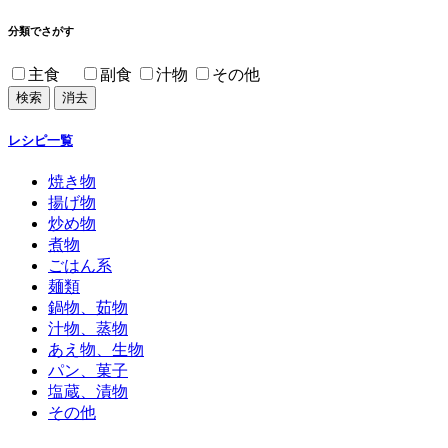
分類でさがす
主食
副食
汁物
その他
レシピ一覧
焼き物
揚げ物
炒め物
煮物
ごはん系
麺類
鍋物、茹物
汁物、蒸物
あえ物、生物
パン、菓子
塩蔵、漬物
その他