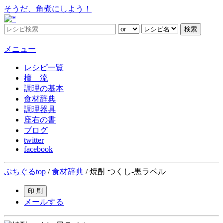
そうだ、角煮にしよう！
メニュー
レシピ一覧
檀 流
調理の基本
食材辞典
調理器具
座右の書
ブログ
twitter
facebook
ぷちぐるtop
/
食材辞典
/ 焼酎 つくし-黒ラベル
印 刷
メールする