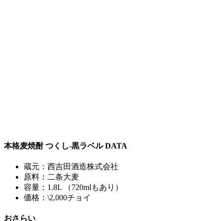
本格麦焼酎 つくし-黒ラベル DATA
蔵元：西吉田酒造株式会社
原料：二条大麦
容量：1.8L （720mlもあり）
価格：\2,000チョイ
おさらい