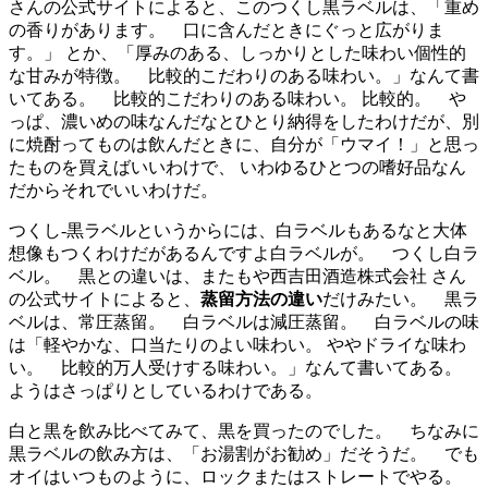
さんの公式サイトによると、このつくし黒ラベルは、「重め
の香りがあります。 口に含んだときにぐっと広がりま
す。」 とか、「厚みのある、しっかりとした味わい個性的
な甘みが特徴。 比較的こだわりのある味わい。」なんて書
いてある。 比較的こだわりのある味わい。 比較的。 や
っぱ、濃いめの味なんだなとひとり納得をしたわけだが、別
に焼酎ってものは飲んだときに、自分が「ウマイ！」と思っ
たものを買えばいいわけで、 いわゆるひとつの嗜好品なん
だからそれでいいわけだ。
つくし-黒ラベルというからには、白ラベルもあるなと大体
想像もつくわけだがあるんですよ白ラベルが。 つくし白ラ
ベル。 黒との違いは、またもや西吉田酒造株式会社 さん
の公式サイトによると、
蒸留方法の違い
だけみたい。 黒ラ
ベルは、常圧蒸留。 白ラベルは減圧蒸留。 白ラベルの味
は「軽やかな、口当たりのよい味わい。 ややドライな味わ
い。 比較的万人受けする味わい。」なんて書いてある。
ようはさっぱりとしているわけである。
白と黒を飲み比べてみて、黒を買ったのでした。 ちなみに
黒ラベルの飲み方は、「お湯割がお勧め」だそうだ。 でも
オイはいつものように、ロックまたはストレートでやる。