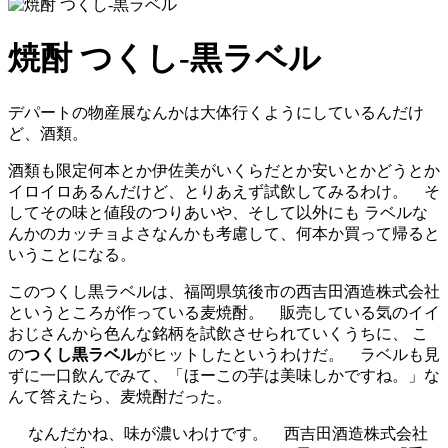
焼酎 つくし-黒ラベル
デパートの物産展なんかは大体行くようにしているんだけ
ど、酒類。
酒類も限定何本とか伊佐美がいくらだとか安いとかどうとか
イロイロあるんだけど、とりあえず試飲してみるわけ。 そ
してその味と値段のつりあいや、そして以外にも ラベルな
んかのカッチョよさなんかも考慮して、何本か買って帰ると
いうことになる。
このつくし黒ラベルは、福岡県筑後市の西吉田酒造株式会社
というところが作っている麦焼酎。 販売している気のイイ
おじさんから色んな銘柄を試飲させられていくうちに、 こ
の
つくし黒ラベル
がヒットしたというわけだ。 ラベルも見
ずに一口飲んでみて、「ほーこの芋は美味しかですね。」な
んて答えたら、麦焼酎だった。
なんだかね、味が濃いわけです。 西吉田酒造株式会社