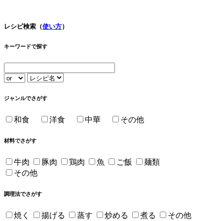
レシピ検索（
使い方
）
キーワードで探す
ジャンルでさがす
和食
洋食
中華
その他
材料でさがす
牛肉
豚肉
鶏肉
魚
ご飯
麺類
その他
調理法でさがす
焼く
揚げる
蒸す
炒める
煮る
その他