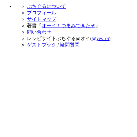
ぷちぐるについて
プロフィール
サイトマップ
著書『
オーイ！つまみできたぞ
』
問い合わせ
レシピサイトぷちぐる@オイ(
@yes_oi
)
ゲストブック
/
疑問質問