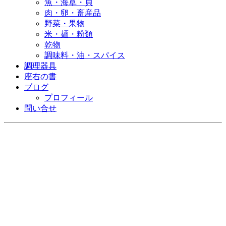
魚・海草・貝
肉・卵・畜産品
野菜・果物
米・麺・粉類
乾物
調味料・油・スパイス
調理器具
座右の書
ブログ
プロフィール
問い合せ