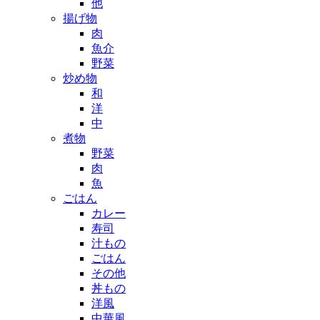
他
揚げ物
肉
魚介
野菜
炒め物
和
洋
中
煮物
野菜
肉
魚
ごはん
カレー
寿司
汁もの
ごはん
その他
丼もの
洋風
中華風