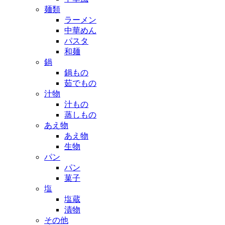
麺類
ラーメン
中華めん
パスタ
和麺
鍋
鍋もの
茹でもの
汁物
汁もの
蒸しもの
あえ物
あえ物
生物
パン
パン
菓子
塩
塩蔵
漬物
その他