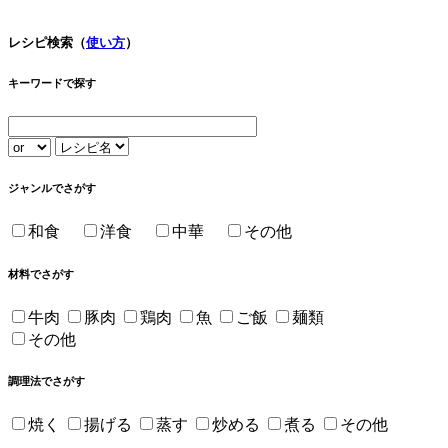
レシピ検索（
使い方
）
キーワードで探す
ジャンルでさがす
和食
洋食
中華
その他
材料でさがす
牛肉
豚肉
鶏肉
魚
ご飯
麺類
その他
調理法でさがす
焼く
揚げる
蒸す
炒める
煮る
その他