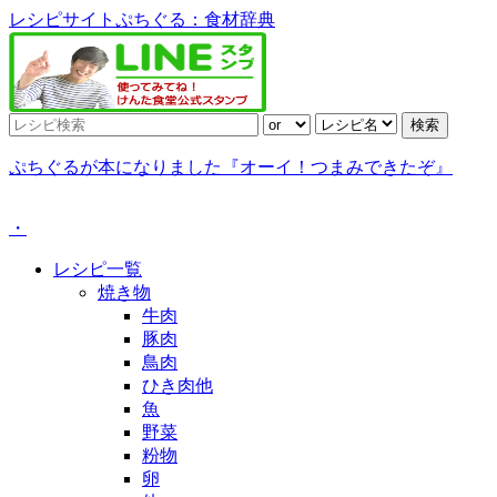
レシピサイトぷちぐる：食材辞典
ぷちぐるが本になりました『オーイ！つまみできたぞ』
・
レシピ一覧
焼き物
牛肉
豚肉
鳥肉
ひき肉他
魚
野菜
粉物
卵