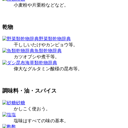
小麦粉や片栗粉などなど。
乾物
野菜類乾物辞典
干ししいたけやカンピョウ等。
魚類乾物辞典
カツオブシや煮干等。
海草類乾物辞典
偉大なグルタミン酸様の昆布等。
調味料・油・スパイス
砂糖
かしこく使おう。
塩
塩味はすべての味の基本。
酢