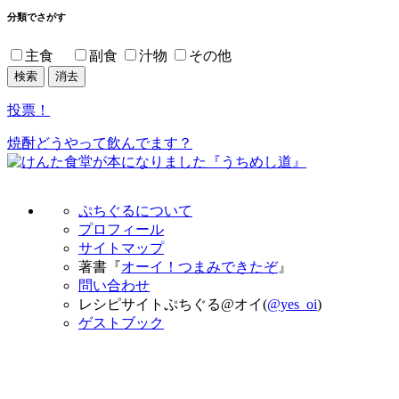
分類でさがす
主食
副食
汁物
その他
投票！
焼酎どうやって飲んでます？
ぷちぐるについて
プロフィール
サイトマップ
著書『
オーイ！つまみできたぞ
』
問い合わせ
レシピサイトぷちぐる@オイ(
@yes_oi
)
ゲストブック