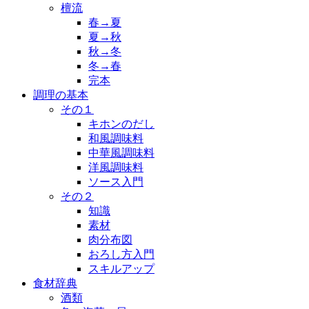
檀流
春→夏
夏→秋
秋→冬
冬→春
完本
調理の基本
その１
キホンのだし
和風調味料
中華風調味料
洋風調味料
ソース入門
その２
知識
素材
肉分布図
おろし方入門
スキルアップ
食材辞典
酒類